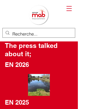
The press talked
about it;
EN 2026
EN 2025